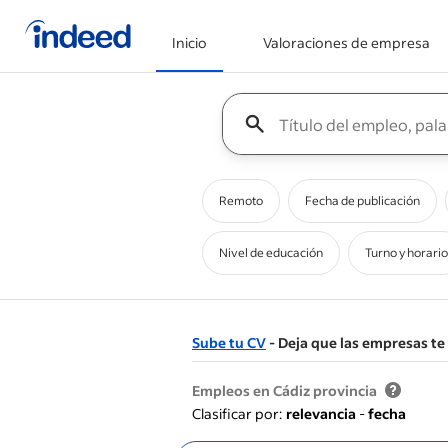
Inicio
Valoraciones de empresa
Inicio del contenido principal
Keyword : all jobs
Remoto
Fecha de publicación
Nivel de educación
Turno y horario
Sube tu CV
- Deja que las empresas t
&nbsp;
Empleos en Cádiz provincia
Clasificar por:
relevancia
-
fecha