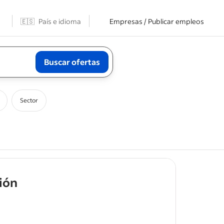
🇪🇸
País e idioma
Empresas / Publicar empleos
Buscar ofertas
Sector
- job post
ión