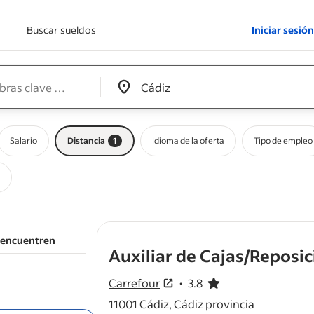
Buscar sueldos
Iniciar sesión
Edit location input box label
&nbsp;
Salario
Distancia
1
Idioma de la oferta
Tipo de empleo
e encuentren
Auxiliar de Cajas/Reposic
Carrefour
3.8
3.8 de 5 estrellas
11001 Cádiz, Cádiz provincia