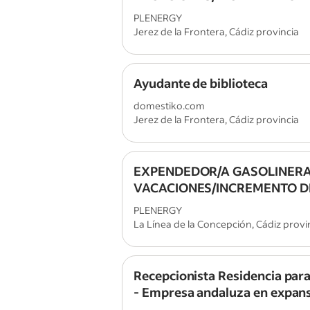
ACTIVIDAD JEREZ DE LA FR
PLENERGY
Jerez de la Frontera, Cádiz provincia
Ayudante de biblioteca
domestiko.com
Jerez de la Frontera, Cádiz provincia
EXPENDEDOR/A GASOLINERA
VACACIONES/INCREMENTO D
ACTIVIDAD LÍNEA DE LA CON
PLENERGY
La Línea de la Concepción, Cádiz provi
Recepcionista Residencia par
- Empresa andaluza en expan