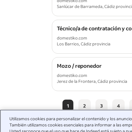
domestiko.com
Sanlúcar de Barrameda, Cádiz provinc
Técnico/a de contratación y 
domestiko.com
Los Barrios, Cádiz provincia
Mozo / reponedor
domestiko.com
Jerez de la Frontera, Cádiz provincia
1
2
3
4
Utilizamos cookies para personalizar el contenido y los anuncios,
También utilizamos cookies esenciales para informar a las empr
Usted reconoce que el uso que hace de Indeed está sujeto a nu