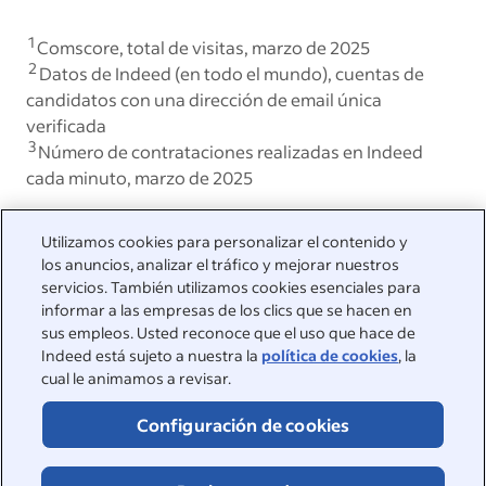
1
Comscore, total de visitas, marzo de 2025
2
Datos de Indeed (en todo el mundo), cuentas de
candidatos con una dirección de email única
verificada
3
Número de contrataciones realizadas en Indeed
cada minuto, marzo de 2025
Utilizamos cookies para personalizar el contenido y
los anuncios, analizar el tráfico y mejorar nuestros
Estamos a su disposición
servicios. También utilizamos cookies esenciales para
informar a las empresas de los clics que se hacen en
Visite nuestro Centro de asistencia para ver las respuestas a
sus empleos. Usted reconoce que el uso que hace de
las preguntas más frecuentes o póngase en contacto con
Indeed está sujeto a nuestra la
política de cookies
, la
nosotros.
cual le animamos a revisar.
Centro de asistencia
Configuración de cookies
Contactar con atención al cliente