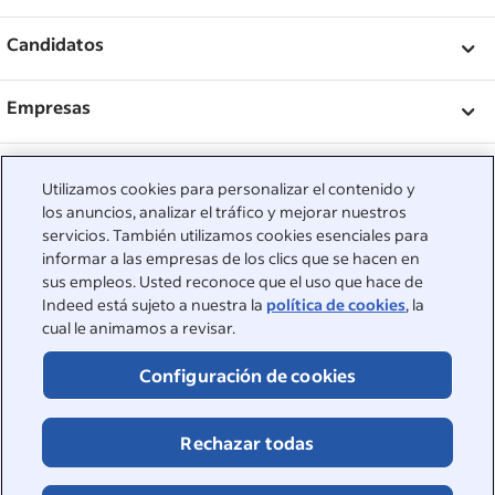
&nbsp;
Candidatos
&nbsp;
Ayuda
Empresas
Ver empresas
&nbsp;
Publicar un empleo
Acerca de
Utilizamos cookies para personalizar el contenido y
Orientación laboral
los anuncios, analizar el tráfico y mejorar nuestros
Centro de asistencia
&nbsp;
Acerca de
©2026 Indeed
servicios. También utilizamos cookies esenciales para
Ver empleos
informar a las empresas de los clics que se hacen en
Eventos Indeed
Accesibilidad en Indeed
Cookies
sus empleos. Usted reconoce que el uso que hace de
Centro de privacidad y Opciones de publicidad
Indeed está sujeto a nuestra la
política de cookies
, la
Denuncias conforme a la Ley de Servicios Digitales
cual le animamos a revisar.
Página de seguridad en línea
Condiciones
Configuración de cookies
Rechazar todas