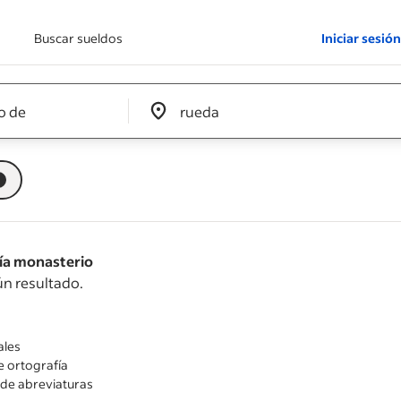
Buscar sueldos
Iniciar sesión
Edit location input box label
&nbsp;
ía monasterio
n resultado.
ales
 ortografía
 de abreviaturas